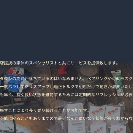
店提携の車体のスペシャリストと共にサービスを提供致します。
ダウンの為質が落ちているのはいなめません。ベアリングや可動部のグ
一度バラしてグリスアップし適正トルクで組むだけで動きが激変いたし
も早く、長く良い状態を維持するためには定期的なリフレッシュが必要
施すことにより長く乗り続けることが可能です。
不能に陥ることもありますので最近なんか重いな？状態が良くわからな