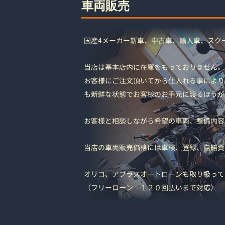
車両販売
国産4メーカー新車、中古車、輸入車、
スク
当店は基本店内に在庫をもっておりません。
お客様にご注文頂いてから仕入れる事により
も新鮮な状態でお客様のお手元に渡るほうが
お客様と相談しながら希望の車両、整備内容
当店の車両販売価格には車検、登録、自賠責
オリコ、アプラスオートローンも取り扱って
（フリーローン １２０回払いまで対応）