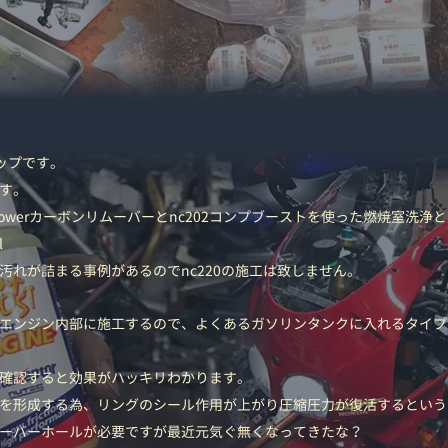
】
ョップです。
す。
Repowerカーボンリムーバーとnc202コンプブーストを使った燃焼室洗
l
れが詰まる事例があるのでnc220の施工は致しません。
エンジン内部に施工するので、よくあるガソリンタンクに入れるタイプ
確認すると効果がハッキリわかります。
を形成する為、リングのシール作用が上がり圧縮圧力が復活するという
ーバーホールが必要ですが最近元気ぐ無くなってきたな？