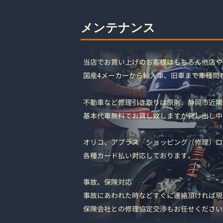
メンテナンス
当店でお買い上げのお客様はもちろん他店や
国産4メーカーから輸入車、旧車まで車種問
不動車など修理引き取りは原則、静岡市近隣
基本代車無料でお貸し致しますが貸し出し中
オリコ、アプラス ショッピング（修理）ロ
各種カード払い対応しております。
事故、保険対応
事故にあわれた時などすぐに連絡頂ければ現
保険会社との修理協定交渉もお任せください