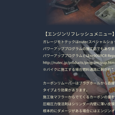
【エンジンリフレッシュメニュー
ガレージモトテックはnutecスペシャルシ
パワーアッププログラムの施工店でもありま
パワーアッププログラムとはnc900RCR 
http://nutec.jp/products/program/pup.htm
※バイクに施工する場合燃料通路に剥がれた汚
カーボンリムーバーはプラグホールから直接
タイプより効果があります。
施工後マフラーからでてくるカーボンの量を
圧縮圧力復活剤はシリンダー内壁に薄い皮膜
根本的にダメージがある場合にはエンジンオ