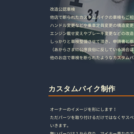
改造公認車検
他店で断られたカスタムバイクの車検もご相
ハンドル変更などや乗車定員変更の構造変更
エンジン載せ変えやブレーキ変更などの改造
しっかりと車検整備させて頂き、申請書と参
（あからさまに公序良俗に反している場合は
他のお店で車検を断られたようなカスタムバ
カスタムバイク制作
オーナーのイメージを形にします！
ただパーツを取り付けるだけではなくサスペ
いきます。
無いパーツは１から作り、
マイナー車なので